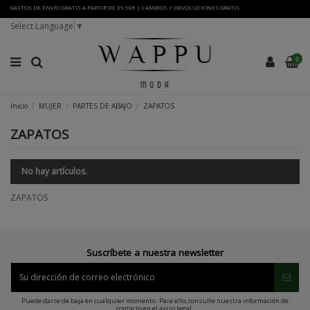
GASTOS DE ENVÍO GRATIS A PARTIR DE 39,90€ | CAMBIOS Y DEVOLUCIONES GRATIS
Select Language
▼
0
Inicio
MUJER
PARTES DE ABAJO
ZAPATOS
ZAPATOS
No hay artículos.
ZAPATOS
Suscríbete a nuestra newsletter
Puede darse de baja en cualquier momento. Para ello, consulte nuestra información de
contacto en el aviso legal.