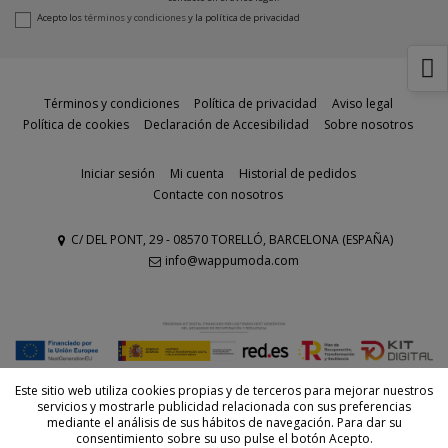
Acepto los
términos y condiciones
y la
política de privacidad
Términos y condiciones
Política de privacidad
Aviso legal
Política de cookies
Declaración de Accesibilidad
Sobre nosotros
Iniciar sesión
Mi cuenta
Historial de pedidos
Contacte con nosotros
C/ DEL PONT, 29 - 08570 TORELLÓ, BARCELONA (ESPAÑA)
info@wappumoda.com
© Todos los derechos reservados - Powered by
bytefactory
Este sitio web utiliza cookies propias y de terceros para mejorar nuestros
servicios y mostrarle publicidad relacionada con sus preferencias
mediante el análisis de sus hábitos de navegación. Para dar su
consentimiento sobre su uso pulse el botón Acepto.