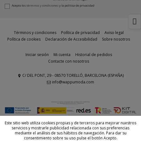
Acepto los
términos y condiciones
y la
política de privacidad
Términos y condiciones
Política de privacidad
Aviso legal
Política de cookies
Declaración de Accesibilidad
Sobre nosotros
Iniciar sesión
Mi cuenta
Historial de pedidos
Contacte con nosotros
C/ DEL PONT, 29 - 08570 TORELLÓ, BARCELONA (ESPAÑA)
info@wappumoda.com
© Todos los derechos reservados - Powered by
bytefactory
Este sitio web utiliza cookies propias y de terceros para mejorar nuestros
servicios y mostrarle publicidad relacionada con sus preferencias
mediante el análisis de sus hábitos de navegación. Para dar su
consentimiento sobre su uso pulse el botón Acepto.