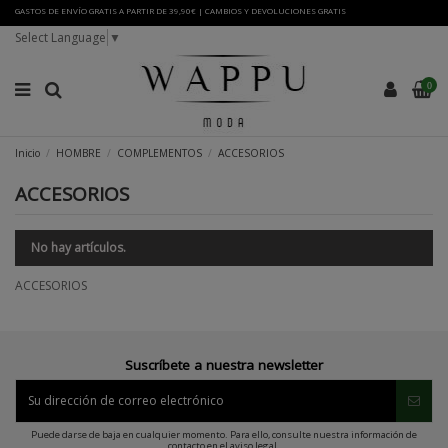
GASTOS DE ENVÍO GRATIS A PARTIR DE 39,90€ | CAMBIOS Y DEVOLUCIONES GRATIS
Select Language
▼
0
Inicio
HOMBRE
COMPLEMENTOS
ACCESORIOS
ACCESORIOS
No hay artículos.
ACCESORIOS
Suscríbete a nuestra newsletter
Puede darse de baja en cualquier momento. Para ello, consulte nuestra información de
contacto en el aviso legal.