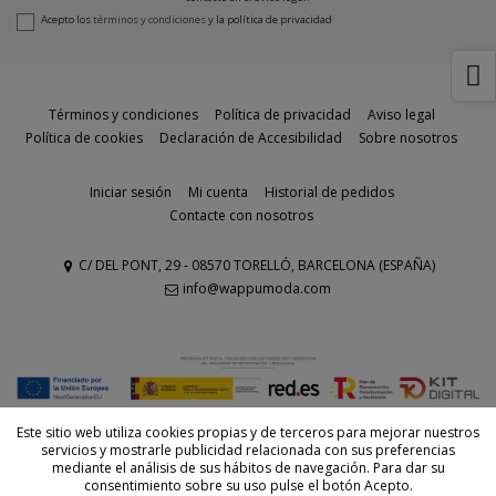
Acepto los
términos y condiciones
y la
política de privacidad
Términos y condiciones
Política de privacidad
Aviso legal
Política de cookies
Declaración de Accesibilidad
Sobre nosotros
Iniciar sesión
Mi cuenta
Historial de pedidos
Contacte con nosotros
C/ DEL PONT, 29 - 08570 TORELLÓ, BARCELONA (ESPAÑA)
info@wappumoda.com
© Todos los derechos reservados - Powered by
bytefactory
Este sitio web utiliza cookies propias y de terceros para mejorar nuestros
servicios y mostrarle publicidad relacionada con sus preferencias
mediante el análisis de sus hábitos de navegación. Para dar su
consentimiento sobre su uso pulse el botón Acepto.