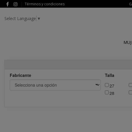
Términos y condiciones
G
Select Language
▼
MUJ
Fabricante
Talla
27
28