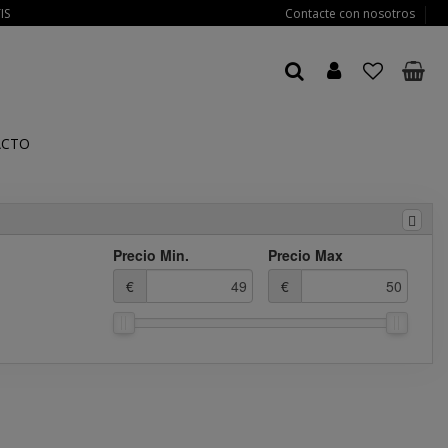
IS
Contacte con nosotros
Atención al cliente: info@wappumoda.com
ACTO
Precio Min.
Precio Max
€
€