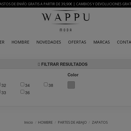
ASTOS DE ENVÍO GRATIS A PARTIR DE 39,90€ | CAMBIOS Y DEVOLUCIONES GRAT
ER
HOMBRE
NOVEDADES
OFERTAS
MARCAS
CONT
FILTRAR RESULTADOS
Color
32
34
38
33
36
Inicio
HOMBRE
PARTES DE ABAJO
ZAPATOS